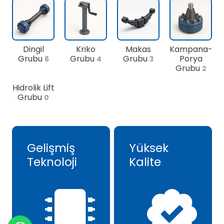
Dingil
Kriko
Makas
Kampana-
Grubu
Grubu
Grubu
Porya
6
4
3
Grubu
2
Hidrolik Lift
Grubu
0
Gelişmiş
Yüksek
Teknoloji
Kalite