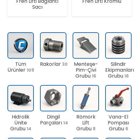
Fren Lifti Bağlantı
Fren Lifti Kromlu
Sacı
Tüm
Rakorlar
Menteşe-
Silindir
30
Ürünler
Pim-Çivi
Ekipmanları
109
Grubu
Grubu
16
16
Hidrolik
Dingil
Römork
Vana-El
Ünite
Parçaları
Lift
Pompası
14
Grubu
Grubu
Grubu
14
8
6