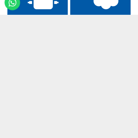
Hızlı
1 Yıl
Teslimat
Garanti
Kataloğumuzu İnceleyin