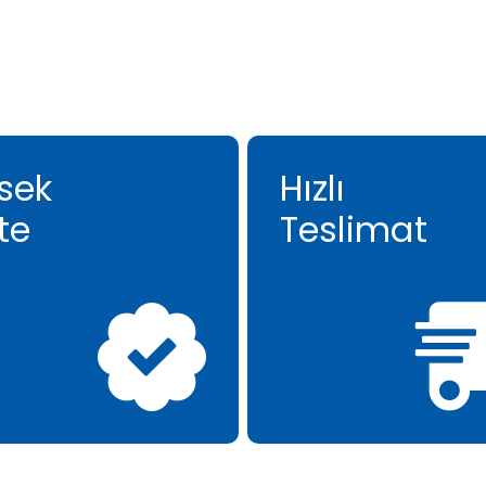
sek
Hızlı
te
Teslimat