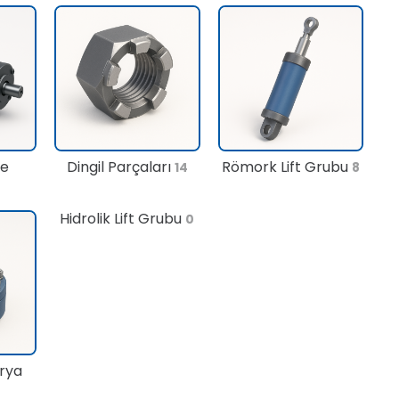
te
Dingil Parçaları
Römork Lift Grubu
14
8
Hidrolik Lift Grubu
0
rya