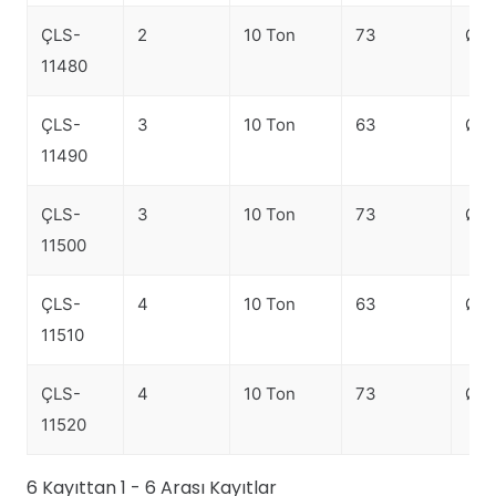
ÇLS-
2
10 Ton
73
Ø 1
11480
ÇLS-
3
10 Ton
63
Ø 1
11490
ÇLS-
3
10 Ton
73
Ø 1
11500
ÇLS-
4
10 Ton
63
Ø 1
11510
ÇLS-
4
10 Ton
73
Ø 1
11520
6 Kayıttan 1 - 6 Arası Kayıtlar