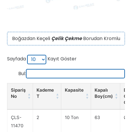
Boğazdan Keçeli
Çelik Çekme
Borudan Kromlu
Sayfada
Kayıt Göster
Bul:
Sipariş
Kademe
Kapasite
Kapalı
Dış
No
T
Boy(cm)
Ça
G(
Sipariş
Kademe
Kapasite
Kapalı
Dış
ÇLS-
2
10 Ton
63
Ø 1
No
T
Boy(cm)
Ça
G(
11470