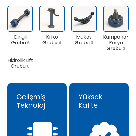
Dingil
Kriko
Makas
Kampana-
Grubu
Grubu
Grubu
Porya
6
4
3
Grubu
2
Hidrolik Lift
Grubu
0
Gelişmiş
Yüksek
Teknoloji
Kalite