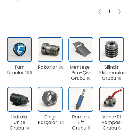
❮
1
❯
Tüm
Rakorlar
Menteşe-
Silindir
30
Ürünler
Pim-Çivi
Ekipmanları
109
Grubu
Grubu
16
16
Hidrolik
Dingil
Römork
Vana-El
Ünite
Parçaları
Lift
Pompası
14
Grubu
Grubu
Grubu
14
8
6