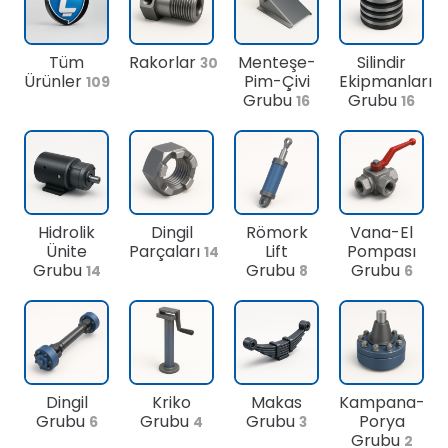
Tüm
Rakorlar
Menteşe-
Silindir
30
Ürünler
Pim-Çivi
Ekipmanları
109
Grubu
Grubu
16
16
Hidrolik
Dingil
Römork
Vana-El
Ünite
Parçaları
Lift
Pompası
14
Grubu
Grubu
Grubu
14
8
6
Dingil
Kriko
Makas
Kampana-
Grubu
Grubu
Grubu
Porya
6
4
3
Grubu
2