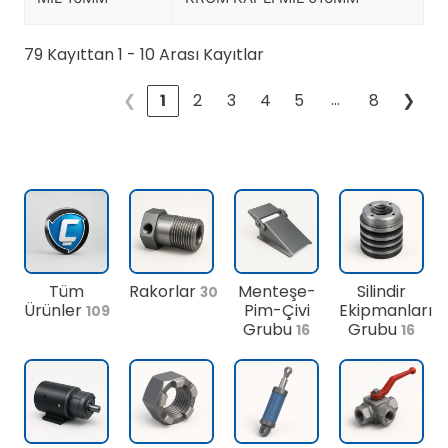
79 Kayıttan 1 - 10 Arası Kayıtlar
…
❮
1
2
3
4
5
8
❯
Tüm
Rakorlar
Menteşe-
Silindir
30
Ürünler
Pim-Çivi
Ekipmanları
109
Grubu
Grubu
16
16