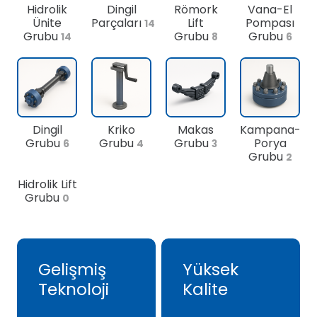
Hidrolik
Dingil
Römork
Vana-El
Ünite
Parçaları
Lift
Pompası
14
Grubu
Grubu
Grubu
14
8
6
Dingil
Kriko
Makas
Kampana-
Grubu
Grubu
Grubu
Porya
6
4
3
Grubu
2
Hidrolik Lift
Grubu
0
Gelişmiş
Yüksek
Teknoloji
Kalite