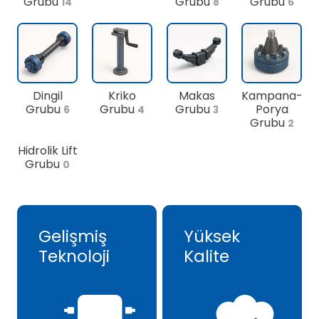
Grubu
Grubu
Grubu
14
8
6
Dingil
Kriko
Makas
Kampana-
Grubu
Grubu
Grubu
Porya
6
4
3
Grubu
2
Hidrolik Lift
Grubu
0
Gelişmiş
Yüksek
Teknoloji
Kalite