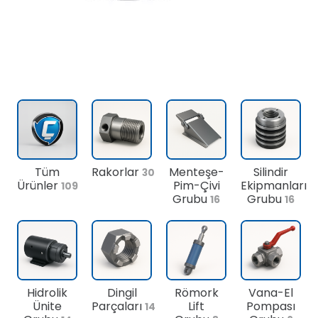
Tüm
Rakorlar
Menteşe-
Silindir
30
Ürünler
Pim-Çivi
Ekipmanları
109
Grubu
Grubu
16
16
Hidrolik
Dingil
Römork
Vana-El
Ünite
Parçaları
Lift
Pompası
14