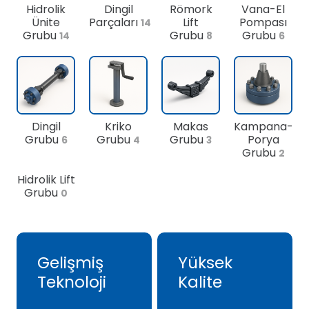
Hidrolik
Dingil
Römork
Vana-El
Ünite
Parçaları
Lift
Pompası
14
Grubu
Grubu
Grubu
14
8
6
Dingil
Kriko
Makas
Kampana-
Grubu
Grubu
Grubu
Porya
6
4
3
Grubu
2
Hidrolik Lift
Grubu
0
Gelişmiş
Yüksek
Teknoloji
Kalite