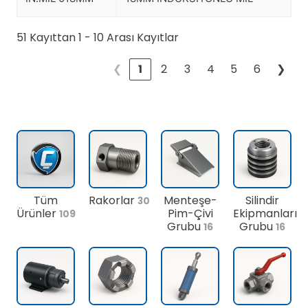
51 Kayıttan 1 - 10 Arası Kayıtlar
❮
1
2
3
4
5
6
❯
Tüm
Rakorlar
Menteşe-
Silindir
30
Ürünler
Pim-Çivi
Ekipmanları
109
Grubu
Grubu
16
16