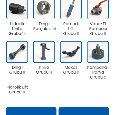
Hidrolik
Dingil
Römork
Vana-El
Ünite
Parçaları
Lift
Pompası
14
Grubu
Grubu
Grubu
14
8
6
Dingil
Kriko
Makas
Kampana-
Grubu
Grubu
Grubu
Porya
6
4
3
Grubu
2
Hidrolik Lift
Grubu
0