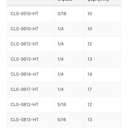
Malzeme Kodu
Hortum
Halka İç
CLS-0510-HT
3/16
10
Ölçüsü
Çapı [mm]
CLS-0610-HT
1/4
10
CLS-0612-HT
1/4
12
CLS-0613-HT
1/4
13
CLS-0614-HT
1/4
14
CLS-0617-HT
1/4
17
CLS-0812-HT
5/16
12
CLS-0813-HT
5/16
13