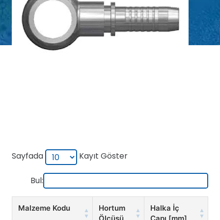
Sayfada
Kayıt Göster
Bul:
Malzeme Kodu
Hortum
Halka İç
Ölçüsü
Çapı [mm]