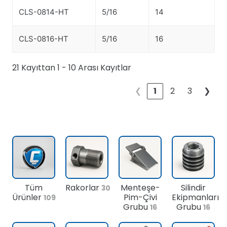
CLS-0814-HT
5/16
14
CLS-0816-HT
5/16
16
21 Kayıttan 1 - 10 Arası Kayıtlar
❮
1
2
3
❯
Tüm
Rakorlar
Menteşe-
Silindir
30
Ürünler
Pim-Çivi
Ekipmanları
109
Grubu
Grubu
16
16