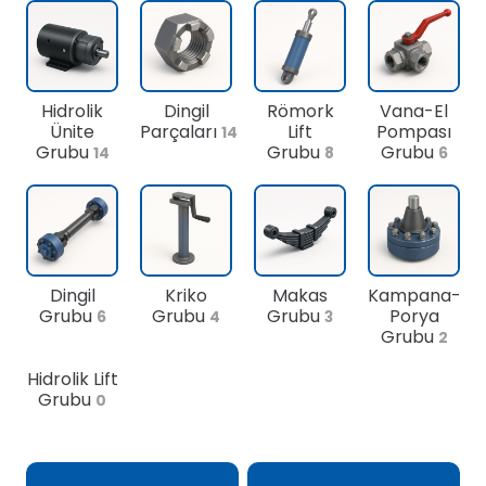
Hidrolik
Dingil
Römork
Vana-El
Ünite
Parçaları
Lift
Pompası
14
Grubu
Grubu
Grubu
14
8
6
Dingil
Kriko
Makas
Kampana-
Grubu
Grubu
Grubu
Porya
6
4
3
Grubu
2
Hidrolik Lift
Grubu
0