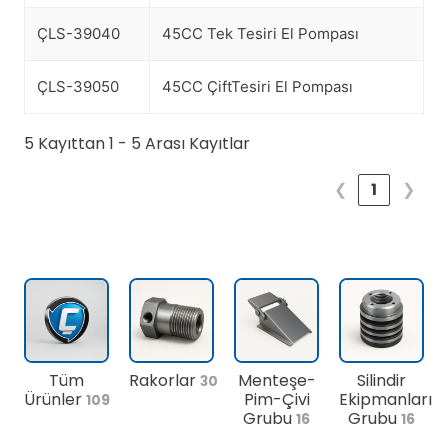
ÇLS-39040
45CC Tek Tesiri El Pompası
ÇLS-39050
45CC ÇiftTesiri El Pompası
5 Kayıttan 1 - 5 Arası Kayıtlar
❮
1
❯
Tüm
Rakorlar
Menteşe-
Silindir
30
Ürünler
Pim-Çivi
Ekipmanları
109
Grubu
Grubu
16
16