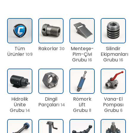
Tüm
Rakorlar
Menteşe-
Silindir
30
Ürünler
Pim-Çivi
Ekipmanları
109
Grubu
Grubu
16
16
Hidrolik
Dingil
Römork
Vana-El
Ünite
Parçaları
Lift
Pompası
14
Grubu
Grubu
Grubu
14
8
6