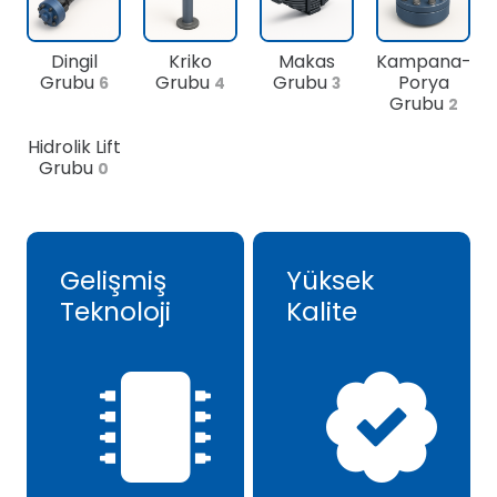
Dingil
Kriko
Makas
Kampana-
Grubu
Grubu
Grubu
Porya
6
4
3
Grubu
2
Hidrolik Lift
Grubu
0
Gelişmiş
Yüksek
Teknoloji
Kalite