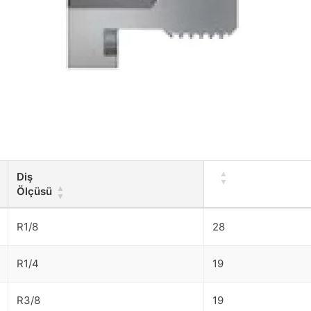
Diş
Ölçüsü
Diş
R1/8
28
Ölçüsü
R1/4
19
R3/8
19