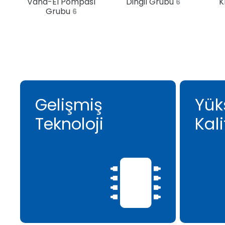
Vana-El Pompası
Dingil Grubu
K
6
Grubu
6
Gelişmiş
Yük
Teknoloji
Kali