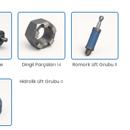
te
Dingil Parçaları
Römork Lift Grubu
14
8
Hidrolik Lift Grubu
0