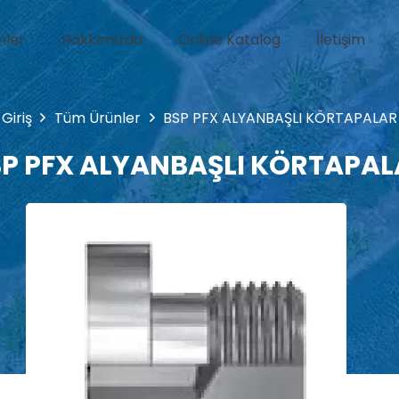
nler
Hakkımızda
Online Katalog
İletişim
arı
Silindir Ekipmanları Grubu
Kriko Grubu
Vana-El Pompası Grubu
Giriş
Tüm Ürünler
BSP PFX ALYANBAŞLI KÖRTAPALAR
P PFX ALYANBAŞLI KÖRTAPA