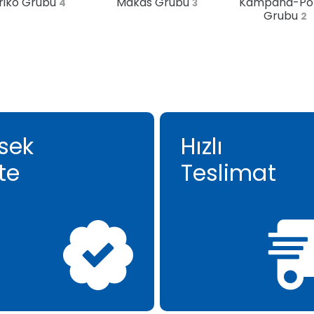
riko Grubu
Makas Grubu
Kampana-Po
4
3
Grubu
2
sek
Hızlı
te
Teslimat