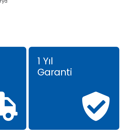
rya
1 Yıl
Garanti