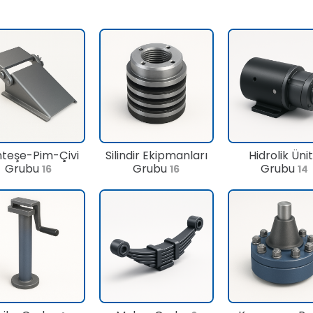
teşe-Pim-Çivi
Silindir Ekipmanları
Hidrolik Üni
Grubu
Grubu
Grubu
16
16
14