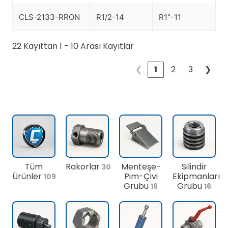
CLS-2133-RRON
R1/2-14
R1"-11
22 Kayıttan 1 - 10 Arası Kayıtlar
❮
1
2
3
❯
Tüm
Rakorlar
Menteşe-
Silindir
30
Ürünler
Pim-Çivi
Ekipmanları
109
Grubu
Grubu
16
16