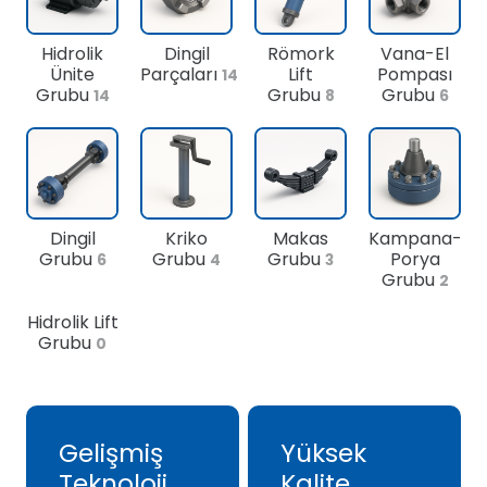
Hidrolik
Dingil
Römork
Vana-El
Ünite
Parçaları
Lift
Pompası
14
Grubu
Grubu
Grubu
14
8
6
Dingil
Kriko
Makas
Kampana-
Grubu
Grubu
Grubu
Porya
6
4
3
Grubu
2
Hidrolik Lift
Grubu
0
Gelişmiş
Yüksek
Teknoloji
Kalite