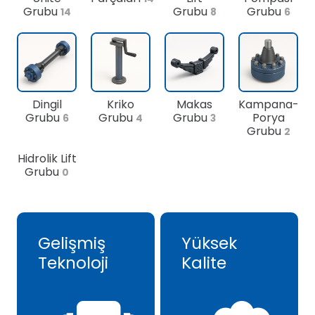
Grubu
Grubu
Grubu
14
8
6
Dingil
Kriko
Makas
Kampana-
Grubu
Grubu
Grubu
Porya
6
4
3
Grubu
2
Hidrolik Lift
Grubu
0
Gelişmiş
Yüksek
Teknoloji
Kalite