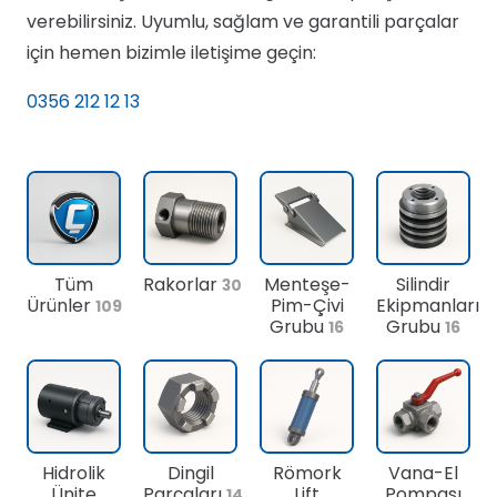
verebilirsiniz. Uyumlu, sağlam ve garantili parçalar
için hemen bizimle iletişime geçin:
0356 212 12 13
Tüm
Rakorlar
Menteşe-
Silindir
30
Ürünler
Pim-Çivi
Ekipmanları
109
Grubu
Grubu
16
16
Hidrolik
Dingil
Römork
Vana-El
Ünite
Parçaları
Lift
Pompası
14