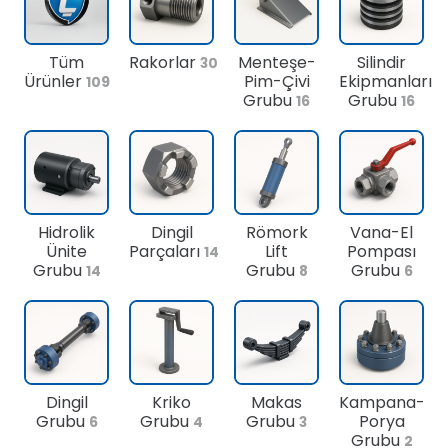
Tüm
Rakorlar
Menteşe-
Silindir
30
Ürünler
Pim-Çivi
Ekipmanları
109
Grubu
Grubu
16
16
Hidrolik
Dingil
Römork
Vana-El
Ünite
Parçaları
Lift
Pompası
14
Grubu
Grubu
Grubu
14
8
6
Dingil
Kriko
Makas
Kampana-
Grubu
Grubu
Grubu
Porya
6
4
3
Grubu
2