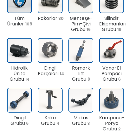
Tüm
Rakorlar
Menteşe-
Silindir
30
Ürünler
Pim-Çivi
Ekipmanları
109
Grubu
Grubu
16
16
Hidrolik
Dingil
Römork
Vana-El
Ünite
Parçaları
Lift
Pompası
14
Grubu
Grubu
Grubu
14
8
6
Dingil
Kriko
Makas
Kampana-
Grubu
Grubu
Grubu
Porya
6
4
3
Grubu
2