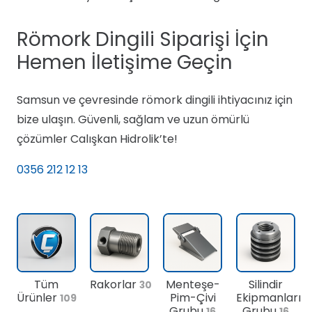
Römork Dingili Siparişi İçin
Hemen İletişime Geçin
Samsun ve çevresinde römork dingili ihtiyacınız için
bize ulaşın. Güvenli, sağlam ve uzun ömürlü
çözümler Calışkan Hidrolik’te!
0356 212 12 13
Tüm
Rakorlar
Menteşe-
Silindir
30
Ürünler
Pim-Çivi
Ekipmanları
109
Grubu
Grubu
16
16