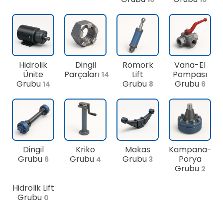
Hidrolik
Dingil
Römork
Vana-El
Ünite
Parçaları
Lift
Pompası
14
Grubu
Grubu
Grubu
14
8
6
Dingil
Kriko
Makas
Kampana-
Grubu
Grubu
Grubu
Porya
6
4
3
Grubu
2
Hidrolik Lift
Grubu
0