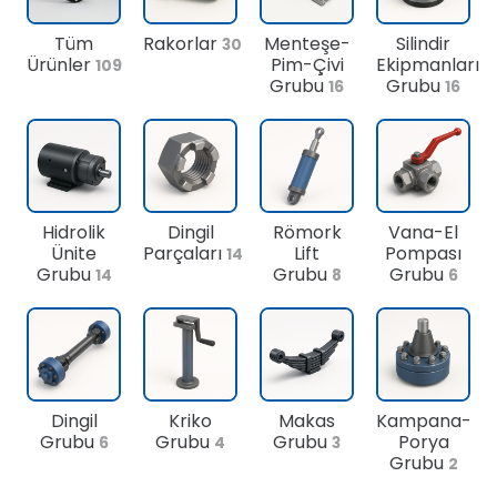
Tüm
Rakorlar
Menteşe-
Silindir
30
Ürünler
Pim-Çivi
Ekipmanları
109
Grubu
Grubu
16
16
Hidrolik
Dingil
Römork
Vana-El
Ünite
Parçaları
Lift
Pompası
14
Grubu
Grubu
Grubu
14
8
6
Dingil
Kriko
Makas
Kampana-
Grubu
Grubu
Grubu
Porya
6
4
3
Grubu
2