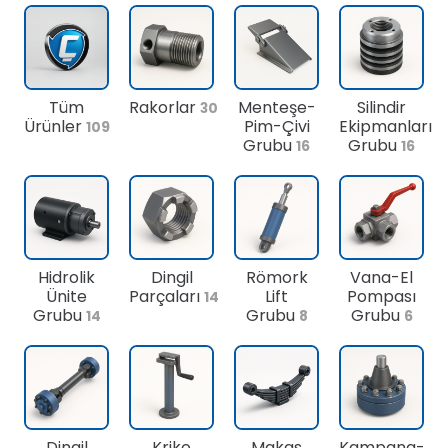
Tüm
Rakorlar
Menteşe-
Silindir
30
Ürünler
Pim-Çivi
Ekipmanları
109
Grubu
Grubu
16
16
Hidrolik
Dingil
Römork
Vana-El
Ünite
Parçaları
Lift
Pompası
14
Grubu
Grubu
Grubu
14
8
6
Dingil
Kriko
Makas
Kampana-