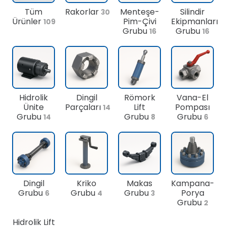
Tüm
Rakorlar
Menteşe-
Silindir
30
Ürünler
Pim-Çivi
Ekipmanları
109
Grubu
Grubu
16
16
Hidrolik
Dingil
Römork
Vana-El
Ünite
Parçaları
Lift
Pompası
14
Grubu
Grubu
Grubu
14
8
6
Dingil
Kriko
Makas
Kampana-
Grubu
Grubu
Grubu
Porya
6
4
3
Grubu
2
Hidrolik Lift