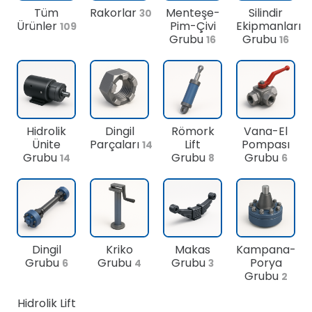
Tüm
Rakorlar
Menteşe-
Silindir
30
Ürünler
Pim-Çivi
Ekipmanları
109
Grubu
Grubu
16
16
Hidrolik
Dingil
Römork
Vana-El
Ünite
Parçaları
Lift
Pompası
14
Grubu
Grubu
Grubu
14
8
6
Dingil
Kriko
Makas
Kampana-
Grubu
Grubu
Grubu
Porya
6
4
3
Grubu
2
Hidrolik Lift