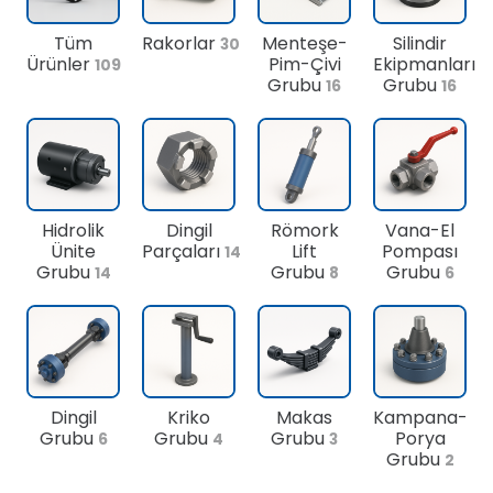
Tüm
Rakorlar
Menteşe-
Silindir
30
Ürünler
Pim-Çivi
Ekipmanları
109
Grubu
Grubu
16
16
Hidrolik
Dingil
Römork
Vana-El
Ünite
Parçaları
Lift
Pompası
14
Grubu
Grubu
Grubu
14
8
6
Dingil
Kriko
Makas
Kampana-
Grubu
Grubu
Grubu
Porya
6
4
3
Grubu
2