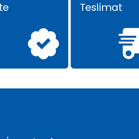
te
Teslimat