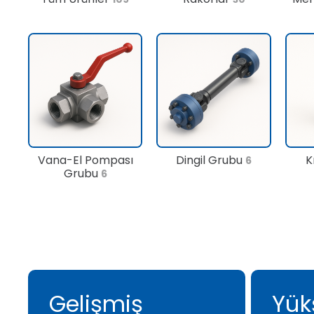
Vana-El Pompası
Dingil Grubu
K
6
Grubu
6
Gelişmiş
Yük