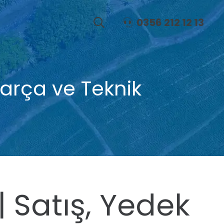
0356 212 12 13
Menteşe-Pim-Çivi Grubu
Hidrolik Ünite Grubu
arça ve Teknik
Satış, Yedek