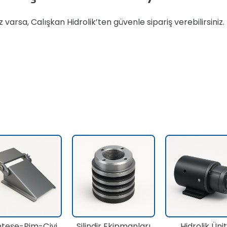
arsa, Calışkan Hidrolik’ten güvenle sipariş verebilirsiniz
teşe-Pim-Çivi
Silindir Ekipmanları
Hidrolik Üni