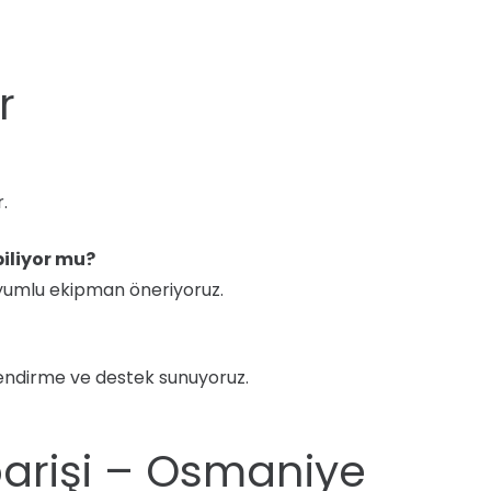
r
.
iliyor mu?
uyumlu ekipman öneriyoruz.
endirme ve destek sunuyoruz.
arişi – Osmaniye