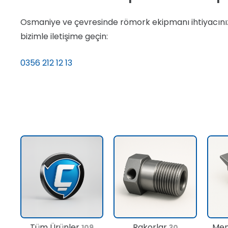
Osmaniye ve çevresinde römork ekipmanı ihtiyacınız v
bizimle iletişime geçin:
0356 212 12 13
Tüm Ürünler
Rakorlar
Men
109
30