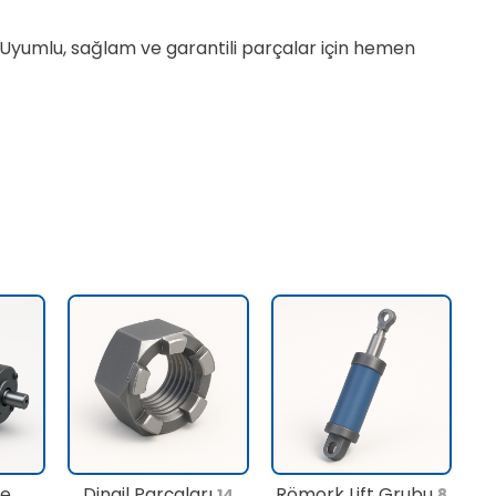
. Uyumlu, sağlam ve garantili parçalar için hemen
te
Dingil Parçaları
Römork Lift Grubu
14
8