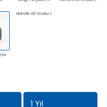
Hidrolik Lift Grubu
0
rya
1 Yıl