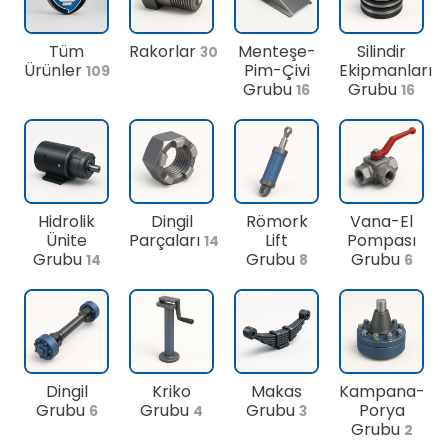
Tüm
Rakorlar
Menteşe-
Silindir
30
Ürünler
Pim-Çivi
Ekipmanları
109
Grubu
Grubu
16
16
Hidrolik
Dingil
Römork
Vana-El
Ünite
Parçaları
Lift
Pompası
14
Grubu
Grubu
Grubu
14
8
6
Dingil
Kriko
Makas
Kampana-
Grubu
Grubu
Grubu
Porya
6
4
3
Grubu
2