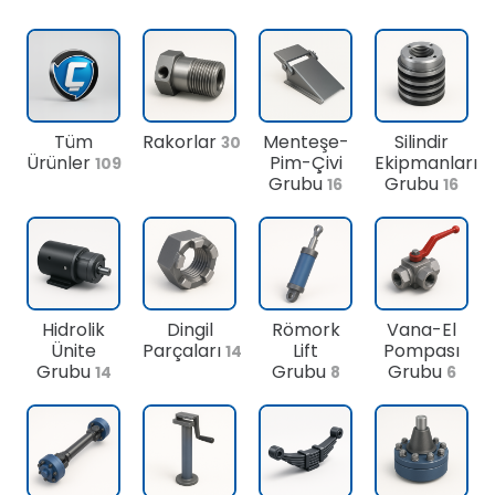
Tüm
Rakorlar
Menteşe-
Silindir
30
Ürünler
Pim-Çivi
Ekipmanları
109
Grubu
Grubu
16
16
Hidrolik
Dingil
Römork
Vana-El
Ünite
Parçaları
Lift
Pompası
14
Grubu
Grubu
Grubu
14
8
6