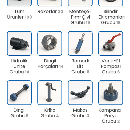
Tüm
Rakorlar
Menteşe-
Silindir
30
Ürünler
Pim-Çivi
Ekipmanları
109
Grubu
Grubu
16
16
Hidrolik
Dingil
Römork
Vana-El
Ünite
Parçaları
Lift
Pompası
14
Grubu
Grubu
Grubu
14
8
6
Dingil
Kriko
Makas
Kampana-
Grubu
Grubu
Grubu
Porya
6
4
3
Grubu
2