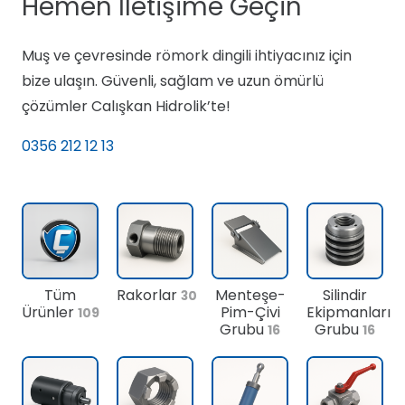
Hemen İletişime Geçin
Muş ve çevresinde römork dingili ihtiyacınız için
bize ulaşın. Güvenli, sağlam ve uzun ömürlü
çözümler Calışkan Hidrolik’te!
0356 212 12 13
Tüm
Rakorlar
Menteşe-
Silindir
30
Ürünler
Pim-Çivi
Ekipmanları
109
Grubu
Grubu
16
16