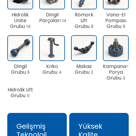
Hidrolik
Dingil
Römork
Vana-El
Ünite
Parçaları
Lift
Pompası
14
Grubu
Grubu
Grubu
14
8
6
Dingil
Kriko
Makas
Kampana-
Grubu
Grubu
Grubu
Porya
6
4
3
Grubu
2
Hidrolik Lift
Grubu
0
Gelişmiş
Yüksek
Teknoloji
Kalite