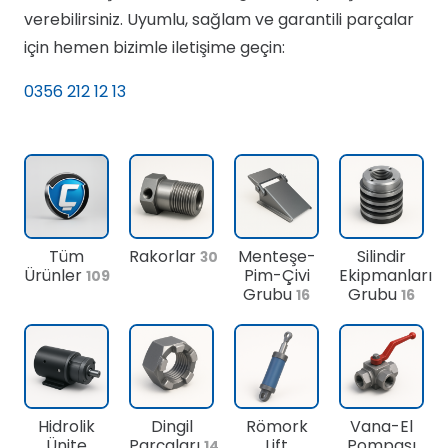
verebilirsiniz. Uyumlu, sağlam ve garantili parçalar
için hemen bizimle iletişime geçin:
0356 212 12 13
Tüm
Rakorlar
Menteşe-
Silindir
30
Ürünler
Pim-Çivi
Ekipmanları
109
Grubu
Grubu
16
16
Hidrolik
Dingil
Römork
Vana-El
Ünite
Parçaları
Lift
Pompası
14