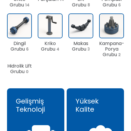
Grubu
Grubu
Grubu
14
8
6
Dingil
Kriko
Makas
Kampana-
Grubu
Grubu
Grubu
Porya
6
4
3
Grubu
2
Hidrolik Lift
Grubu
0
Gelişmiş
Yüksek
Teknoloji
Kalite