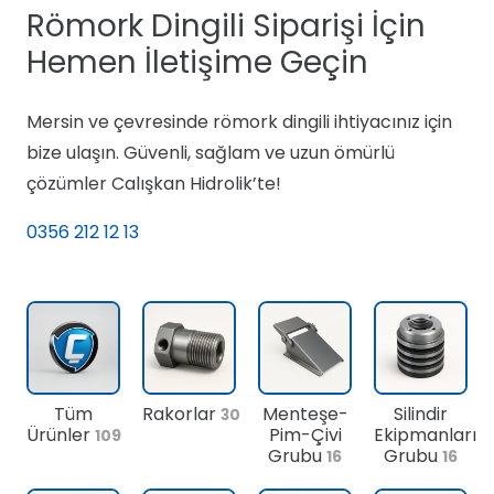
Römork Dingili Siparişi İçin
Hemen İletişime Geçin
Mersin ve çevresinde römork dingili ihtiyacınız için
bize ulaşın. Güvenli, sağlam ve uzun ömürlü
çözümler Calışkan Hidrolik’te!
0356 212 12 13
Tüm
Rakorlar
Menteşe-
Silindir
30
Ürünler
Pim-Çivi
Ekipmanları
109
Grubu
Grubu
16
16