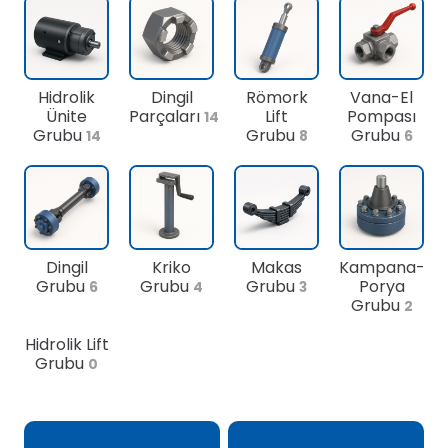
Hidrolik
Dingil
Römork
Vana-El
Ünite
Parçaları
Lift
Pompası
14
Grubu
Grubu
Grubu
14
8
6
Dingil
Kriko
Makas
Kampana-
Grubu
Grubu
Grubu
Porya
6
4
3
Grubu
2
Hidrolik Lift
Grubu
0