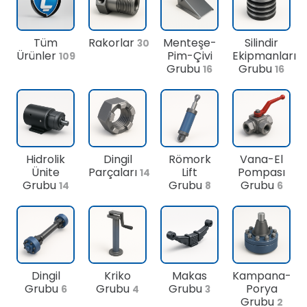
Tüm
Rakorlar
Menteşe-
Silindir
30
Ürünler
Pim-Çivi
Ekipmanları
109
Grubu
Grubu
16
16
Hidrolik
Dingil
Römork
Vana-El
Ünite
Parçaları
Lift
Pompası
14
Grubu
Grubu
Grubu
14
8
6
Dingil
Kriko
Makas
Kampana-
Grubu
Grubu
Grubu
Porya
6
4
3
Grubu
2