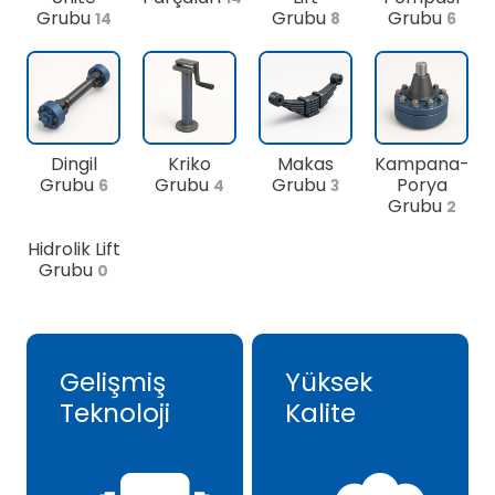
Grubu
Grubu
Grubu
14
8
6
Dingil
Kriko
Makas
Kampana-
Grubu
Grubu
Grubu
Porya
6
4
3
Grubu
2
Hidrolik Lift
Grubu
0
Gelişmiş
Yüksek
Teknoloji
Kalite