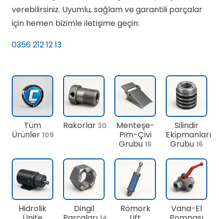
verebilirsiniz. Uyumlu, sağlam ve garantili parçalar
için hemen bizimle iletişime geçin:
0356 212 12 13
Tüm
Rakorlar
Menteşe-
Silindir
30
Ürünler
Pim-Çivi
Ekipmanları
109
Grubu
Grubu
16
16
Hidrolik
Dingil
Römork
Vana-El
Ünite
Parçaları
Lift
Pompası
14