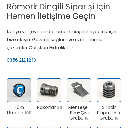
Römork Dingili Siparişi İçin
Hemen İletişime Geçin
Konya ve çevresinde römork dingili ihtiyacınız için
bize ulaşın. Güvenli, sağlam ve uzun ömürlü
çözümler Calışkan Hidrolik’te!
0356 212 12 13
Tüm
Rakorlar
Menteşe-
Silindir
30
Ürünler
Pim-Çivi
Ekipmanları
109
Grubu
Grubu
16
16