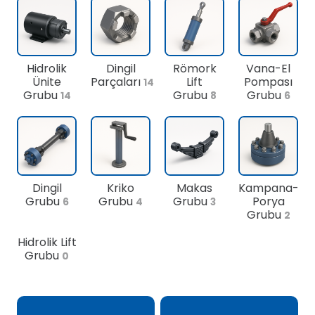
Hidrolik
Dingil
Römork
Vana-El
Ünite
Parçaları
Lift
Pompası
14
Grubu
Grubu
Grubu
14
8
6
Dingil
Kriko
Makas
Kampana-
Grubu
Grubu
Grubu
Porya
6
4
3
Grubu
2
Hidrolik Lift
Grubu
0