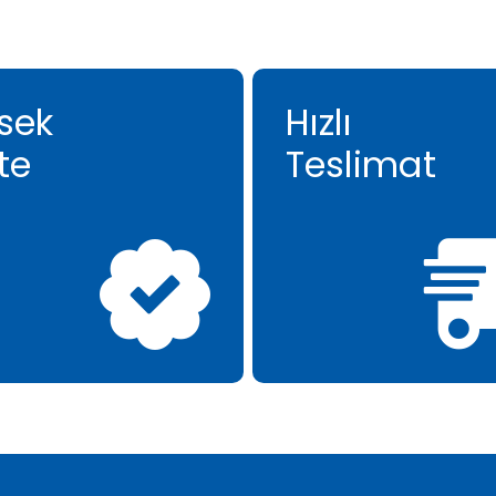
sek
Hızlı
te
Teslimat