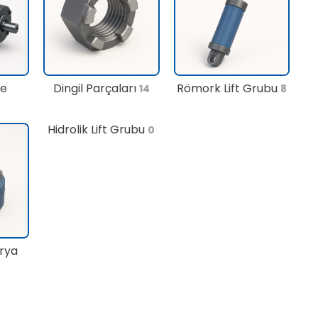
te
Dingil Parçaları
Römork Lift Grubu
14
8
Hidrolik Lift Grubu
0
rya