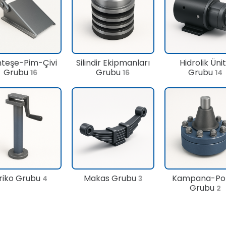
teşe-Pim-Çivi
Silindir Ekipmanları
Hidrolik Üni
Grubu
Grubu
Grubu
16
16
14
riko Grubu
Makas Grubu
Kampana-Po
4
3
Grubu
2