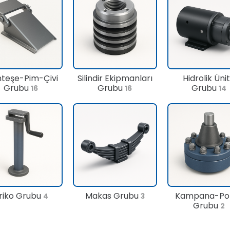
teşe-Pim-Çivi
Silindir Ekipmanları
Hidrolik Üni
Grubu
Grubu
Grubu
16
16
14
riko Grubu
Makas Grubu
Kampana-Po
4
3
Grubu
2