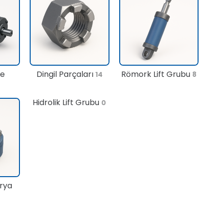
te
Dingil Parçaları
Römork Lift Grubu
14
8
Hidrolik Lift Grubu
0
rya