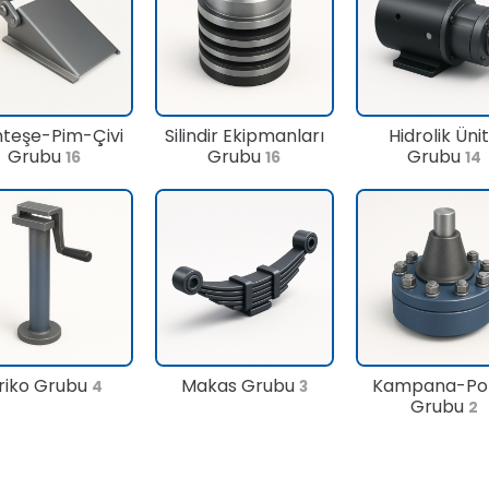
teşe-Pim-Çivi
Silindir Ekipmanları
Hidrolik Üni
Grubu
Grubu
Grubu
16
16
14
riko Grubu
Makas Grubu
Kampana-Po
4
3
Grubu
2