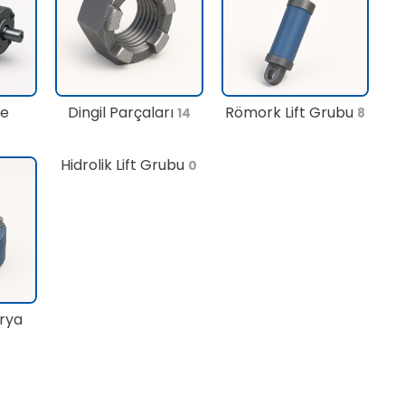
te
Dingil Parçaları
Römork Lift Grubu
14
8
Hidrolik Lift Grubu
0
rya