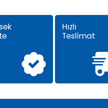
sek
Hızlı
te
Teslimat