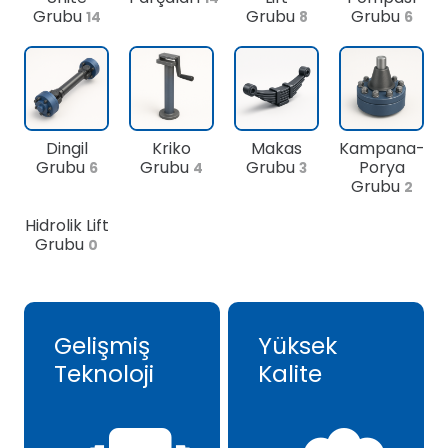
Grubu
Grubu
Grubu
14
8
6
Dingil
Kriko
Makas
Kampana-
Grubu
Grubu
Grubu
Porya
6
4
3
Grubu
2
Hidrolik Lift
Grubu
0
Gelişmiş
Yüksek
Teknoloji
Kalite