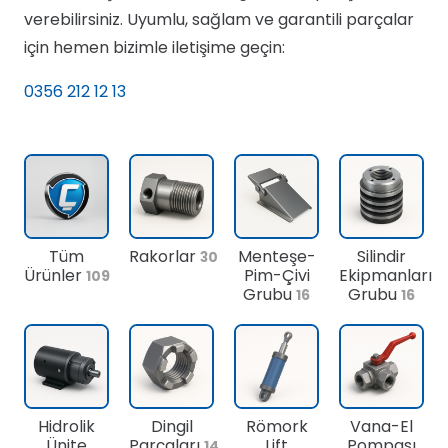
verebilirsiniz. Uyumlu, sağlam ve garantili parçalar
için hemen bizimle iletişime geçin:
0356 212 12 13
Tüm
Rakorlar
Menteşe-
Silindir
30
Ürünler
Pim-Çivi
Ekipmanları
109
Grubu
Grubu
16
16
Hidrolik
Dingil
Römork
Vana-El
Ünite
Parçaları
Lift
Pompası
14