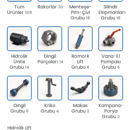
Tüm
Rakorlar
Menteşe-
Silindir
30
Ürünler
Pim-Çivi
Ekipmanları
109
Grubu
Grubu
16
16
Hidrolik
Dingil
Römork
Vana-El
Ünite
Parçaları
Lift
Pompası
14
Grubu
Grubu
Grubu
14
8
6
Dingil
Kriko
Makas
Kampana-
Grubu
Grubu
Grubu
Porya
6
4
3
Grubu
2
Hidrolik Lift