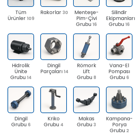
Tüm
Rakorlar
Menteşe-
Silindir
30
Ürünler
Pim-Çivi
Ekipmanları
109
Grubu
Grubu
16
16
Hidrolik
Dingil
Römork
Vana-El
Ünite
Parçaları
Lift
Pompası
14
Grubu
Grubu
Grubu
14
8
6
Dingil
Kriko
Makas
Kampana-
Grubu
Grubu
Grubu
Porya
6
4
3
Grubu
2