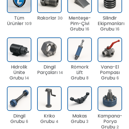
Tüm
Rakorlar
Menteşe-
Silindir
30
Ürünler
Pim-Çivi
Ekipmanları
109
Grubu
Grubu
16
16
Hidrolik
Dingil
Römork
Vana-El
Ünite
Parçaları
Lift
Pompası
14
Grubu
Grubu
Grubu
14
8
6
Dingil
Kriko
Makas
Kampana-
Grubu
Grubu
Grubu
Porya
6
4
3
Grubu
2