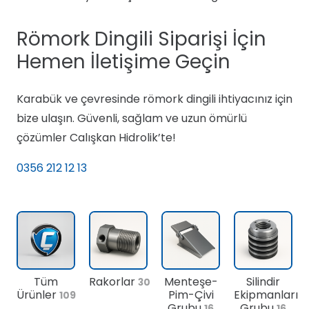
Römork Dingili Siparişi İçin
Hemen İletişime Geçin
Karabük ve çevresinde römork dingili ihtiyacınız için
bize ulaşın. Güvenli, sağlam ve uzun ömürlü
çözümler Calışkan Hidrolik’te!
0356 212 12 13
Tüm
Rakorlar
Menteşe-
Silindir
30
Ürünler
Pim-Çivi
Ekipmanları
109
Grubu
Grubu
16
16