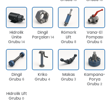
Hidrolik
Dingil
Römork
Vana-El
Ünite
Parçaları
Lift
Pompası
14
Grubu
Grubu
Grubu
14
8
6
Dingil
Kriko
Makas
Kampana-
Grubu
Grubu
Grubu
Porya
6
4
3
Grubu
2
Hidrolik Lift
Grubu
0