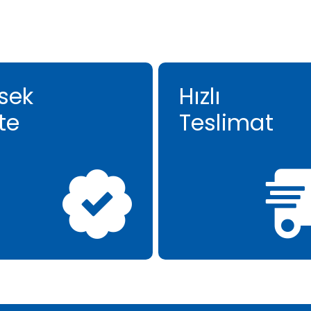
sek
Hızlı
te
Teslimat