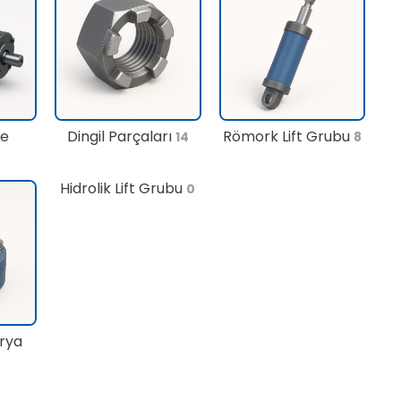
te
Dingil Parçaları
Römork Lift Grubu
14
8
Hidrolik Lift Grubu
0
rya