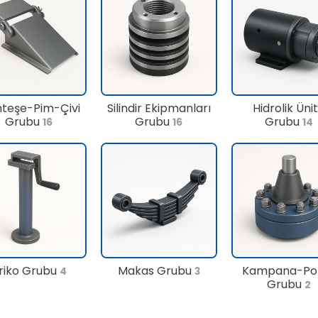
teşe-Pim-Çivi
Silindir Ekipmanları
Hidrolik Üni
Grubu
Grubu
Grubu
16
16
14
riko Grubu
Makas Grubu
Kampana-Po
4
3
Grubu
2