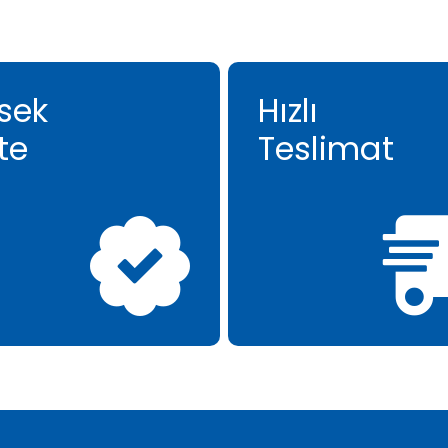
sek
Hızlı
te
Teslimat