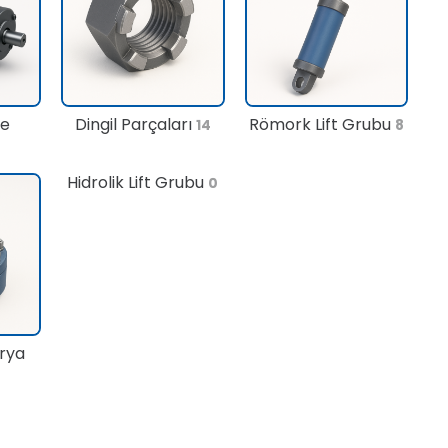
te
Dingil Parçaları
Römork Lift Grubu
14
8
Hidrolik Lift Grubu
0
rya