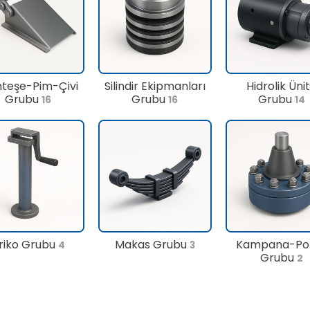
teşe-Pim-Çivi
Silindir Ekipmanları
Hidrolik Üni
Grubu
Grubu
Grubu
16
16
14
riko Grubu
Makas Grubu
Kampana-Po
4
3
Grubu
2