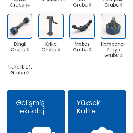
Grubu
Grubu
Grubu
14
8
6
Dingil
Kriko
Makas
Kampana-
Grubu
Grubu
Grubu
Porya
6
4
3
Grubu
2
Hidrolik Lift
Grubu
0
Gelişmiş
Yüksek
Teknoloji
Kalite