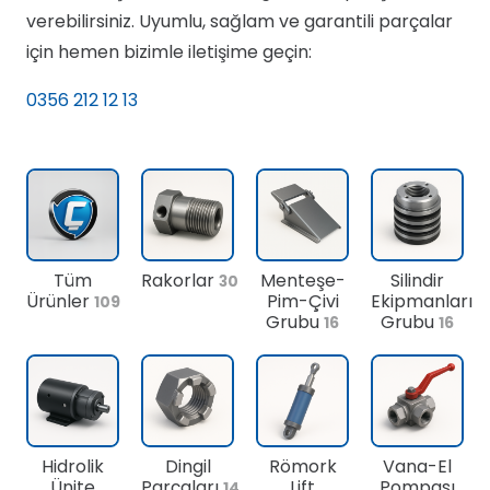
verebilirsiniz. Uyumlu, sağlam ve garantili parçalar
için hemen bizimle iletişime geçin:
0356 212 12 13
Tüm
Rakorlar
Menteşe-
Silindir
30
Ürünler
Pim-Çivi
Ekipmanları
109
Grubu
Grubu
16
16
Hidrolik
Dingil
Römork
Vana-El
Ünite
Parçaları
Lift
Pompası
14