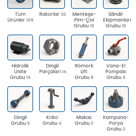
Tüm
Rakorlar
Menteşe-
Silindir
30
Ürünler
Pim-Çivi
Ekipmanları
109
Grubu
Grubu
16
16
Hidrolik
Dingil
Römork
Vana-El
Ünite
Parçaları
Lift
Pompası
14
Grubu
Grubu
Grubu
14
8
6
Dingil
Kriko
Makas
Kampana-
Grubu
Grubu
Grubu
Porya
6
4
3
Grubu
2