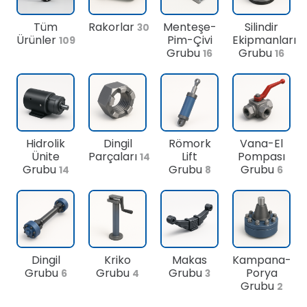
Tüm
Rakorlar
Menteşe-
Silindir
30
Ürünler
Pim-Çivi
Ekipmanları
109
Grubu
Grubu
16
16
Hidrolik
Dingil
Römork
Vana-El
Ünite
Parçaları
Lift
Pompası
14
Grubu
Grubu
Grubu
14
8
6
Dingil
Kriko
Makas
Kampana-
Grubu
Grubu
Grubu
Porya
6
4
3
Grubu
2