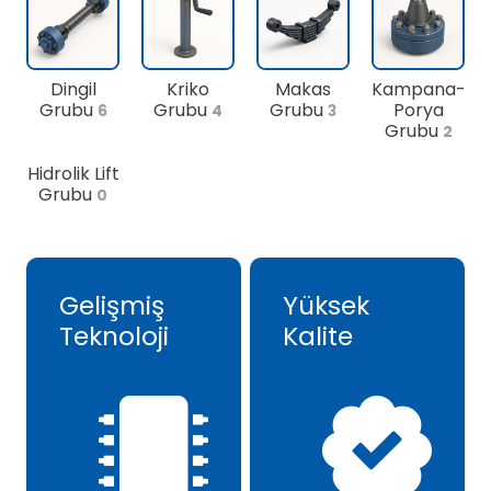
Dingil
Kriko
Makas
Kampana-
Grubu
Grubu
Grubu
Porya
6
4
3
Grubu
2
Hidrolik Lift
Grubu
0
Gelişmiş
Yüksek
Teknoloji
Kalite