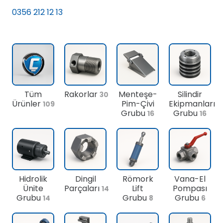
0356 212 12 13
Tüm
Rakorlar
Menteşe-
Silindir
30
Ürünler
Pim-Çivi
Ekipmanları
109
Grubu
Grubu
16
16
Hidrolik
Dingil
Römork
Vana-El
Ünite
Parçaları
Lift
Pompası
14
Grubu
Grubu
Grubu
14
8
6