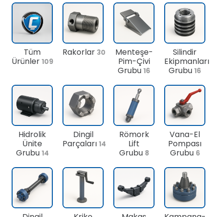
Tüm
Rakorlar
Menteşe-
Silindir
30
Ürünler
Pim-Çivi
Ekipmanları
109
Grubu
Grubu
16
16
Hidrolik
Dingil
Römork
Vana-El
Ünite
Parçaları
Lift
Pompası
14
Grubu
Grubu
Grubu
14
8
6
Dingil
Kriko
Makas
Kampana-