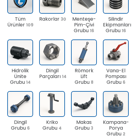
Tüm
Rakorlar
Menteşe-
Silindir
30
Ürünler
Pim-Çivi
Ekipmanları
109
Grubu
Grubu
16
16
Hidrolik
Dingil
Römork
Vana-El
Ünite
Parçaları
Lift
Pompası
14
Grubu
Grubu
Grubu
14
8
6
Dingil
Kriko
Makas
Kampana-
Grubu
Grubu
Grubu
Porya
6
4
3
Grubu
2