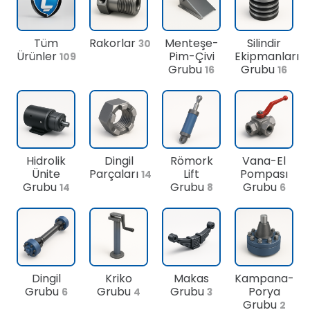
Tüm
Rakorlar
Menteşe-
Silindir
30
Ürünler
Pim-Çivi
Ekipmanları
109
Grubu
Grubu
16
16
Hidrolik
Dingil
Römork
Vana-El
Ünite
Parçaları
Lift
Pompası
14
Grubu
Grubu
Grubu
14
8
6
Dingil
Kriko
Makas
Kampana-
Grubu
Grubu
Grubu
Porya
6
4
3
Grubu
2