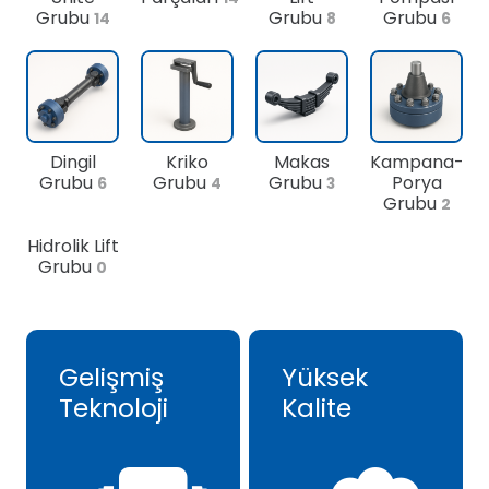
Grubu
Grubu
Grubu
14
8
6
Dingil
Kriko
Makas
Kampana-
Grubu
Grubu
Grubu
Porya
6
4
3
Grubu
2
Hidrolik Lift
Grubu
0
Gelişmiş
Yüksek
Teknoloji
Kalite