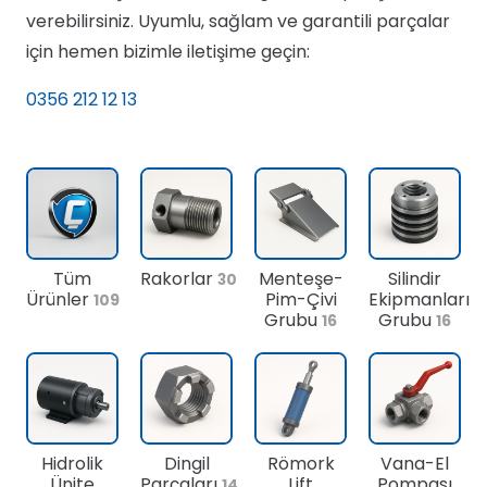
verebilirsiniz. Uyumlu, sağlam ve garantili parçalar
için hemen bizimle iletişime geçin:
0356 212 12 13
Tüm
Rakorlar
Menteşe-
Silindir
30
Ürünler
Pim-Çivi
Ekipmanları
109
Grubu
Grubu
16
16
Hidrolik
Dingil
Römork
Vana-El
Ünite
Parçaları
Lift
Pompası
14