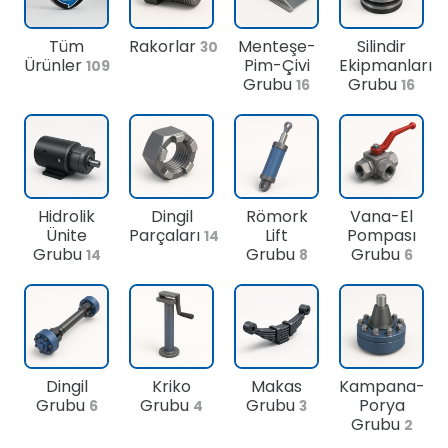
Tüm
Rakorlar
Menteşe-
Silindir
30
Ürünler
Pim-Çivi
Ekipmanları
109
Grubu
Grubu
16
16
Hidrolik
Dingil
Römork
Vana-El
Ünite
Parçaları
Lift
Pompası
14
Grubu
Grubu
Grubu
14
8
6
Dingil
Kriko
Makas
Kampana-
Grubu
Grubu
Grubu
Porya
6
4
3
Grubu
2